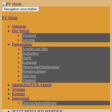
Navigation umschalten
PV Hürth
Startseite
Der Verein
Vorstand
Satzung
Partnerstädte
Argelès-sur-Mer
Burhaniye
Hürth
Kabarnet
Nissewaard/Spijkenisse
Peremyschjany
Skawina
Thetford
Jahrbücher/PVH-Aktuell
Termine
Kontakt
Impressum
Datenschutzerklärung
JETZT MITGLIED WERDEN