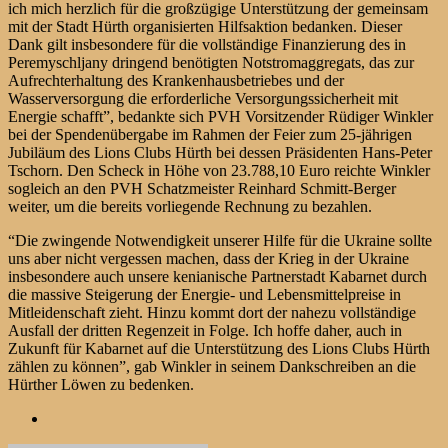
ich mich herzlich für die großzügige Unterstützung der gemeinsam
mit der Stadt Hürth organisierten Hilfsaktion bedanken. Dieser
Dank gilt insbesondere für die vollständige Finanzierung des in
Peremyschljany dringend benötigten Notstromaggregats, das zur
Aufrechterhaltung des Krankenhausbetriebes und der
Wasserversorgung die erforderliche Versorgungssicherheit mit
Energie schafft”, bedankte sich PVH Vorsitzender Rüdiger Winkler
bei der Spendenübergabe im Rahmen der Feier zum 25-jährigen
Jubiläum des Lions Clubs Hürth bei dessen Präsidenten Hans-Peter
Tschorn. Den Scheck in Höhe von 23.788,10 Euro reichte Winkler
sogleich an den PVH Schatzmeister Reinhard Schmitt-Berger
weiter, um die bereits vorliegende Rechnung zu bezahlen.
“Die zwingende Notwendigkeit unserer Hilfe für die Ukraine sollte
uns aber nicht vergessen machen, dass der Krieg in der Ukraine
insbesondere auch unsere kenianische Partnerstadt Kabarnet durch
die massive Steigerung der Energie- und Lebensmittelpreise in
Mitleidenschaft zieht. Hinzu kommt dort der nahezu vollständige
Ausfall der dritten Regenzeit in Folge. Ich hoffe daher, auch in
Zukunft für Kabarnet auf die Unterstützung des Lions Clubs Hürth
zählen zu können”, gab Winkler in seinem Dankschreiben an die
Hürther Löwen zu bedenken.