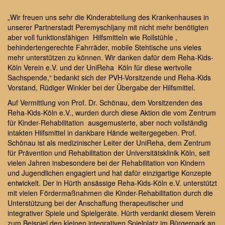
„Wir freuen uns sehr die Kinderabteilung des Krankenhauses in
unserer Partnerstadt Peremyschljany mit nicht mehr benötigten
aber voll funktionsfähigen Hilfsmitteln wie Rollstühle ,
behindertengerechte Fahrräder, mobile Stehtische uns vieles
mehr unterstützen zu können. Wir danken dafür dem Reha-Kids-
Köln Verein e.V. und der UniReha Köln für diese wertvolle
Sachspende,“ bedankt sich der PVH-Vorsitzende und Reha-Kids
Vorstand, Rüdiger Winkler bei der Übergabe der Hilfsmittel.
Auf Vermittlung von Prof. Dr. Schönau, dem Vorsitzenden des
Reha-Kids-Köln e.V., wurden durch diese Aktion die vom Zentrum
für Kinder-Rehabilitation ausgemusterte, aber noch vollständig
intakten Hilfsmittel in dankbare Hände weitergegeben. Prof.
Schönau ist als medizinischer Leiter der UniReha, dem Zentrum
für Prävention und Rehabilitation der Universitätsklinik Köln, seit
vielen Jahren insbesondere bei der Rehabilitation von Kindern
und Jugendlichen engagiert und hat dafür einzigartige Konzepte
entwickelt. Der in Hürth ansässige Reha-Kids-Köln e.V. unterstützt
mit vielen Fördermaßnahmen die Kinder-Rehabilitation durch die
Unterstützung bei der Anschaffung therapeutischer und
integrativer Spiele und Spielgeräte. Hürth verdankt diesem Verein
zum Beispiel den kleinen integrativen Spielplatz im Bürgerpark an